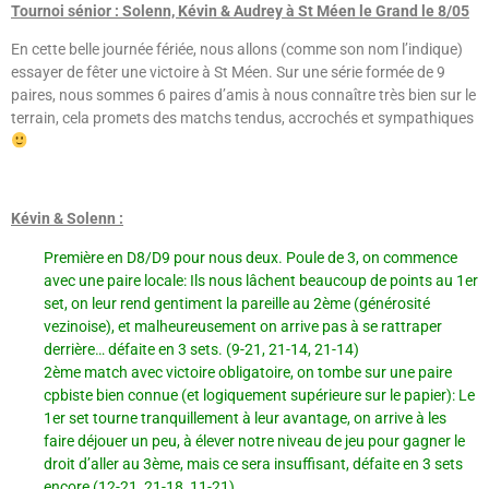
Tournoi sénior : Solenn, Kévin & Audrey à St Méen le Grand le 8/05
En cette belle journée fériée, nous allons (comme son nom l’indique)
essayer de fêter une victoire à St Méen. Sur une série formée de 9
paires, nous sommes 6 paires d’amis à nous connaître très bien sur le
terrain, cela promets des matchs tendus, accrochés et sympathiques
Kévin & Solenn :
Première en D8/D9 pour nous deux. Poule de 3, on commence
avec une paire locale: Ils nous lâchent beaucoup de points au 1er
set, on leur rend gentiment la pareille au 2ème (générosité
vezinoise), et malheureusement on arrive pas à se rattraper
derrière… défaite en 3 sets. (9-21, 21-14, 21-14)
2ème match avec victoire obligatoire, on tombe sur une paire
cpbiste bien connue (et logiquement supérieure sur le papier): Le
1er set tourne tranquillement à leur avantage, on arrive à les
faire déjouer un peu, à élever notre niveau de jeu pour gagner le
droit d’aller au 3ème, mais ce sera insuffisant, défaite en 3 sets
encore (12-21, 21-18, 11-21).