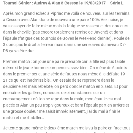
Tournoi Sénior : Audrey & Alan à Cesson le 19/03/2017 – Série L
Après mon grand échec à Pipriac me voilà de nouveau sur les terrains
à Cesson avec Alan donc de nouveau une paire 100% Vezinoise, je
vais essayer de faire mieux mais la fatigue se ressent et des douleurs
dans la cheville (pas encore totalement remise de Javené) et dans
l’épaule (fatigue des tournois de Goven le week-end dernier). Poule de
3 donc pas le droit à l’erreur mais dans une série avec du niveau D7-
D8 ça va être dur…
Premier match : on joue une paire prenable car la fille est plus faible
même si le jeune homme compense assez bien. On mène de 6 points
dans le premier set et une série de fautes nous mène à la défaite 19-
21 ce qui est inadmissible… On essaie de se reprendre dans le
deuxième set mais rebelote, on perd donc le match en 2 sets. Et pour
enchaîner les galères, concours de circonstances sur un
encouragement où l’on se tape dans la main, mon épaule est mal
placée et Alan un peu trop vigoureux et bam l’épaule part en arrière et
une grosse douleur me saisit immédiatement, j’ai du mal à finir le
match et me rhabiller…
Je tente quand même le deuxième match mais vu la paire en face tout