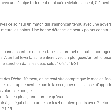
avec une équipe fortement diminuée (Melaine absent, Clément m
reuves ce soir sur un match qui s’annonçait tendu avec une adver
 de mettre les points. Une bonne défense, de beaux points constru
u, en connaissant les deux en face cela promet un match homogèn
, Alan fait lever la salle entière avec un plongeon/amorti croisé 
ême sanction dans les deux sets : 16-21, 16-21.
et dès l’échauffement, on se rend vite compte que le mec en face
re c’est rapidement ne pas le laisser jouer ni lui laisser d’opport
les volants le bougre…
’on fait en plus grand nombre qu’eux.
ir à jeu égal et on craque sur les 4 derniers points avec 2 retour
e 21-19.