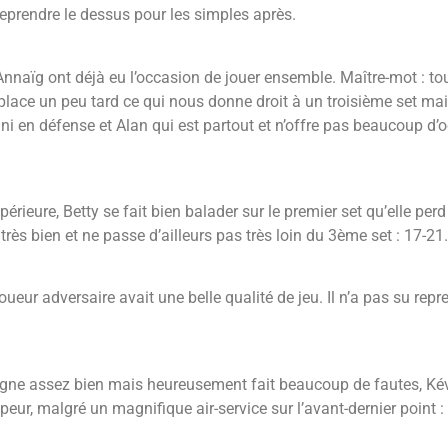
eprendre le dessus pour les simples après.
naïg ont déjà eu l’occasion de jouer ensemble. Maître-mot : tout 
lace un peu tard ce qui nous donne droit à un troisième set mais
d ni en défense et Alan qui est partout et n’offre pas beaucoup d’o
ieure, Betty se fait bien balader sur le premier set qu’elle perd
it très bien et ne passe d’ailleurs pas très loin du 3ème set : 17-21.
joueur adversaire avait une belle qualité de jeu. Il n’a pas su re
gne assez bien mais heureusement fait beaucoup de fautes, Kévin
peur, malgré un magnifique air-service sur l’avant-dernier point :