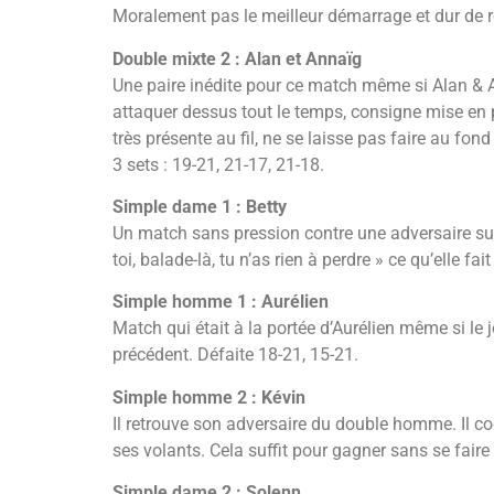
Moralement pas le meilleur démarrage et dur de r
Double mixte 2 : Alan et Annaïg
Une paire inédite pour ce match même si Alan & An
attaquer dessus tout le temps, consigne mise en p
très présente au fil, ne se laisse pas faire au fon
3 sets : 19-21, 21-17, 21-18.
Simple dame 1 : Betty
Un match sans pression contre une adversaire supér
toi, balade-là, tu n’as rien à perdre » ce qu’elle fa
Simple homme 1 : Aurélien
Match qui était à la portée d’Aurélien même si le 
précédent. Défaite 18-21, 15-21.
Simple homme 2 : Kévin
Il retrouve son adversaire du double homme. Il co
ses volants. Cela suffit pour gagner sans se faire 
Simple dame 2 : Solenn