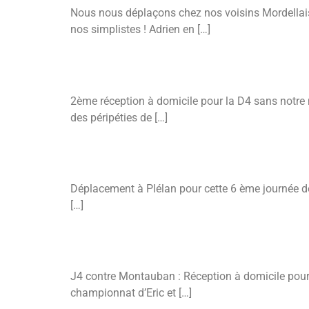
Nous nous déplaçons chez nos voisins Mordellais 
nos simplistes ! Adrien en […]
D4A – J6 Contre Bruz
2ème réception à domicile pour la D4 sans notre m
des péripéties de […]
D2 – J6 Contre Plélan-Le-Grand Le Mercredi 29 J
Déplacement à Plélan pour cette 6 ème journée de
[…]
D4A – J4 Contre Montauban – J5 À Goven
J4 contre Montauban : Réception à domicile pour
championnat d’Eric et […]