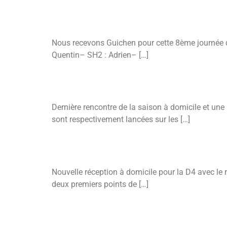
D2 – J8 Contre Guichen Le 9 Mars
Nous recevons Guichen pour cette 8ème journée de
Quentin– SH2 : Adrien– […]
D4A – J8 Contre Saint-Jacques Le Lundi 2 Mars
Dernière rencontre de la saison à domicile et une
sont respectivement lancées sur les […]
D4A – J7 Contre Noyal Châtillon Le Jeudi 13 Févr
Nouvelle réception à domicile pour la D4 avec le 
deux premiers points de […]
D2 – J7 Contre Mordelles Le Lundi 10 Février