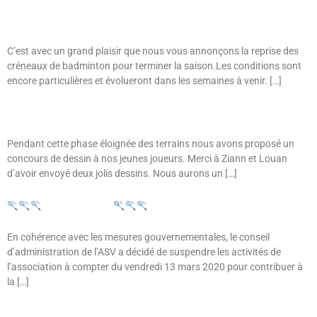
Reprise Des Cours À Partir Du 26 Mai 2021
C’est avec un grand plaisir que nous vous annonçons la reprise des
créneaux de badminton pour terminer la saison.Les conditions sont
encore particulières et évolueront dans les semaines à venir. […]
Concours De Dessin
Pendant cette phase éloignée des terrains nous avons proposé un
concours de dessin à nos jeunes joueurs. Merci à Ziann et Louan
d’avoir envoyé deux jolis dessins. Nous aurons un […]
INFO COVID 19
En cohérence avec les mesures gouvernementales, le conseil
d’administration de l’ASV a décidé de suspendre les activités de
l’association à compter du vendredi 13 mars 2020 pour contribuer à
la […]
Jeunes – Bastien En Tournoi Minime À Goven Dimanche 8 Décembre