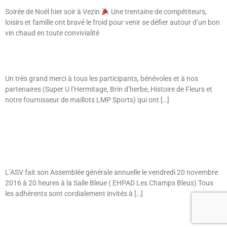
Soirée de Noël hier soir à Vezin
Une trentaine de compétiteurs,
loisirs et famille ont bravé le froid pour venir se défier autour d’un bon
vin chaud en toute convivialité
Retour Sur Le Tournoi P Du 23/02 À Vezin + Photos
Un très grand merci à tous les participants, bénévoles et à nos
partenaires (Super U l’Hermitage, Brin d’herbe, Histoire de Fleurs et
notre fournisseur de maillots LMP Sports) qui ont […]
Invitation À L’AG ASV Le 17 Novembre 2017 À 20h Au Tempo
Assemblée Générale – 18 Novembre 2016 – CONVOCATION
L’ASV fait son Assemblée générale annuelle le vendredi 20 novembre
2016 à 20 heures à la Salle Bleue ( EHPAD Les Champs Bleus) Tous
les adhérents sont cordialement invités à […]
Prochain
→