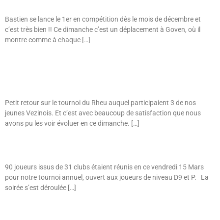
Bastien se lance le 1er en compétition dès le mois de décembre et
c’est très bien !! Ce dimanche c’est un déplacement à Goven, où il
montre comme à chaque […]
Jeunes – Tournoi Le Rheu Dimanche 12 Mai : Bastien, Rosane Et
Térence.
Petit retour sur le tournoi du Rheu auquel participaient 3 de nos
jeunes Vezinois. Et c’est avec beaucoup de satisfaction que nous
avons pu les voir évoluer en ce dimanche. […]
Tournoi De L’AS Vezin – Vendredi 15 Mars
90 joueurs issus de 31 clubs étaient réunis en ce vendredi 15 Mars
pour notre tournoi annuel, ouvert aux joueurs de niveau D9 et P. La
soirée s’est déroulée […]
Soirée De Noël