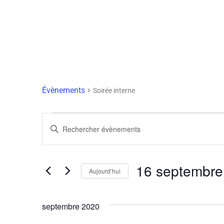
Soirée Interne
Évènements
Soirée interne
Recherche
Saisir
Et
mot-
clé.
Rechercher
Navigation
Évènements
par
16 septembre
De
mot-
Aujourd’hui
clé.
Sélectionnez
Vues
une
date.
septembre 2020