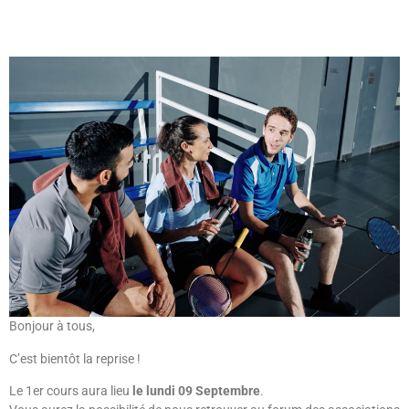
Bientôt La Reprise
Bonjour à tous,
C’est bientôt la reprise !
Le 1er cours aura lieu
le lundi 09 Septembre
.